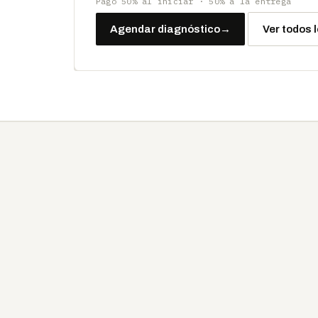
Pago 50% al iniciar · 50% a la entrega
Agendar diagnóstico
→
Ver todos 