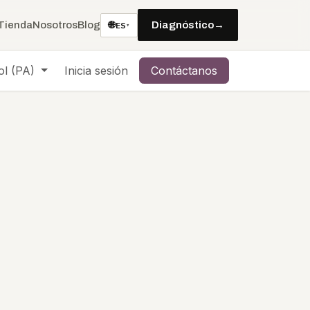
🌐
Tienda
Nosotros
Blog
Diagnóstico
→
ES
▾
ol (PA)
Inicia sesión
Contáctanos