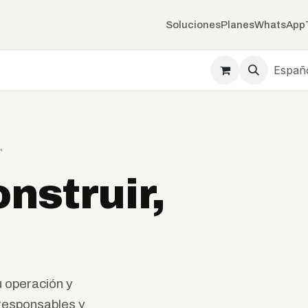
Soluciones
Planes
WhatsApp
Españ
™
nstruir,
u operación y
 responsables y