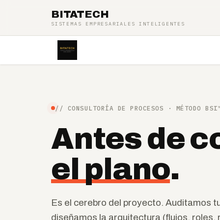
Ir al contenido
BITATECH
SISTEMAS EMPRESARIALES INTELIGENTES
Inicio
Tienda
Blog
// CONSULTORÍA DE PROCESOS · MÉTODO BSI
Antes de co
el plano
.
Es el cerebro del proyecto. Auditamos t
diseñamos la arquitectura (flujos, roles,