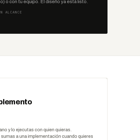
) o con tu equipo. El diseño ya está listo.
ÚN ALCANCE
plemento
no y lo ejecutas con quien quieras.
 sumas a una implementación cuando quieres