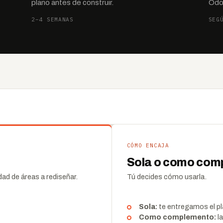
plano antes de construir.
Odoo
2–4 SEMANAS
SEG
CÓMO ENCAJA
Sola o como com
dad de áreas a rediseñar.
Tú decides cómo usarla.
Sola:
te entregamos el pla
Como complemento:
la