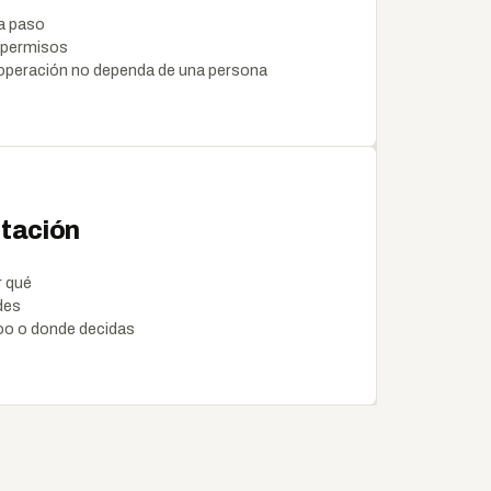
a paso
 permisos
 operación no dependa de una persona
ntación
r qué
des
doo o donde decidas