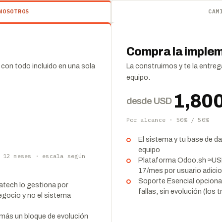
NOSOTROS
CAM
Compra la imple
con todo incluido en una sola
La construimos y te la entreg
equipo.
1,80
desde USD
Por alcance · 50% / 50%
El sistema y tu base de d
equipo
 12 meses · escala según
Plataforma Odoo.sh ≈US
17/mes por usuario adicio
Soporte Esencial opciona
tatech lo gestiona por
fallas, sin evolución (los
egocio y no el sistema
más un bloque de evolución