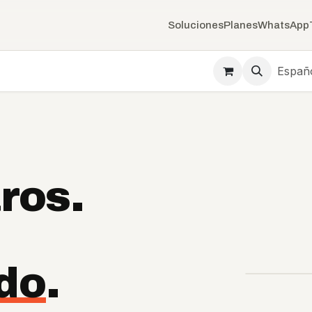
Soluciones
Planes
WhatsApp
Españ
ros.
,
do
.