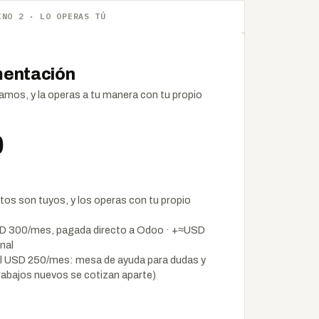
INO 2 · LO OPERAS TÚ
mentación
amos, y la operas a tu manera con tu propio
0
atos son tuyos, y los operas con tu propio
D 300/mes, pagada directo a Odoo · +≈USD
nal
l USD 250/mes: mesa de ayuda para dudas y
 trabajos nuevos se cotizan aparte)