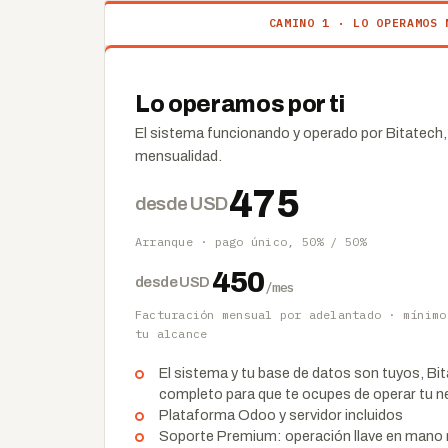
CAMINO 1 · LO OPERAMOS 
Lo operamos por ti
El sistema funcionando y operado por Bitatech, 
mensualidad.
475
desde USD
Arranque · pago único, 50% / 50%
450
desde USD
/mes
Facturación mensual por adelantado · mínimo
tu alcance
El sistema y tu base de datos son tuyos, Bi
completo para que te ocupes de operar tu n
Plataforma Odoo y servidor incluidos
Soporte Premium: operación llave en mano 