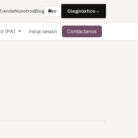
🌐
Tienda
Nosotros
Blog
Diagnóstico
→
ES
▾
ol (PA)
Inicia sesión
Contáctanos
Compra
Gestionado
Odoo en marcha