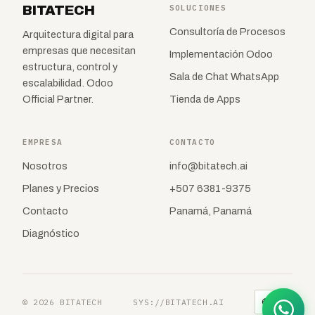
BITATECH
SOLUCIONES
Consultoría de Procesos
Arquitectura digital para
empresas que necesitan
Implementación Odoo
estructura, control y
Sala de Chat WhatsApp
escalabilidad. Odoo
Official Partner.
Tienda de Apps
EMPRESA
CONTACTO
Nosotros
info@bitatech.ai
Planes y Precios
+507 6381-9375
Contacto
Panamá, Panamá
Diagnóstico
🌐
© 2026 BITATECH
SYS://BITATECH.AI
ES
▾