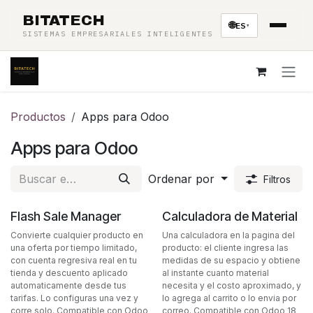
Ir al contenido
BITATECH
🌐
ES
▾
SISTEMAS EMPRESARIALES INTELIGENTES
Productos
Apps para Odoo
Apps para Odoo
Ordenar por
Filtros
Flash Sale Manager
Calculadora de Material
Convierte cualquier producto en
Una calculadora en la pagina del
una oferta por tiempo limitado,
producto: el cliente ingresa las
con cuenta regresiva real en tu
medidas de su espacio y obtiene
tienda y descuento aplicado
al instante cuanto material
automaticamente desde tus
necesita y el costo aproximado, y
tarifas. Lo configuras una vez y
lo agrega al carrito o lo envia por
corre solo. Compatible con Odoo
correo. Compatible con Odoo 18